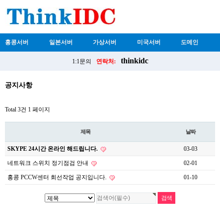
홍콩서버
일본서버
가상서버
미국서버
도메인
thinkidc
1:1문의
연락처:
공지사항
Total 3건
1 페이지
제목
날짜
SKYPE 24시간 온라인 해드립니다.
03-03
네트워크 스위치 정기점검 안내
02-01
홍콩 PCCW센터 회선작업 공지입니다.
01-10